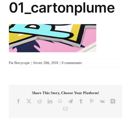
01_cartonplume
Par
Bercycopie
|
février 20th, 2018
|
0 commentaire
Share This Story, Choose Your Platform!
Facebook
X
Reddit
LinkedIn
WhatsApp
Telegram
Tumblr
Pinterest
Vk
Xing
Email